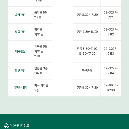
19N호
음악관 1층
02-3277-
음악관점
주중 8:30~17:30
112호
7111
법학관
02-3277-
법학관점
주중 9:30~16:00
지하1층
7112
체육관 B동
주중 8:30~11:00
02-3277-
체육관점
지하1층
16:30~17:30
7113
111호
헬렌관 3층
02-3277-
헬렌관점
무인운영
307호
7114
마곡 의학관
02-6986-
마곡의대점
주중 8:30~17:30
2층
6299