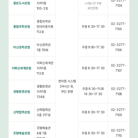
02-3277-
중앙도서관점
지하1층
(시험시간 주말
7104
103-2호
유인운영)
종합과학관
02-3277-
종합과학관점
현대자동차동
주중 8:30~17:30
7105
112호
아산공학관
02-3277-
아산공학관점
주중 8:00~17:30
1층 110호
7106
이화신세계관
02-3277-
이화신세계관점
지하1층
주중 8:30~17:30
7107
112호
편의점 시스템
생활환경관
24시간 유,
주중 8:30~11:00
02-3277-
생활환경관점
지하1층
무인 운영
16:30~17:30
7108
134호
산학협력관
02-3277-
산학협력관점
주중 8:30~17:30
3층 317호
7109
조형예술관
02-3277-
조형예술관점
A동 1층
주중 8:30~17:30
7110