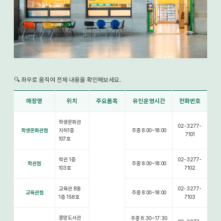
🔍 좌우로 움직여 전체 내용을 확인해보세요.
매장명
위치
주요품목
유인운영시간
전화번호
학생문화관
02-3277-
학생문화관점
지하1층
주중 8:00~18:00
7101
107호
학관 1층
02-3277-
학관점
주중 8:00~18:00
103호
7102
교육관 B동
02-3277-
교육관점
주중 8:00~18:00
1층 158호
7103
중앙도서관
주중 8:30~17:30