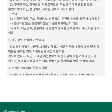
2) 이메일 주소, 전화번호, 이동전화번호: 회원간 거래의 원활한 진행,
본인의사의 확인, 불만처리, 새로운 정보와 고지사항의
안내
3) 수취인 이름, 주소, 전화번호: 상품 또는 우편물 배송을 위한 배송지 확인
4) 신용카드정보, 은행계좌정보: 대금결제서비스의 제공
5) 기 타: 대금결제, 물품배송 및 환불에 필요한 정보를 추가 수집하는 경우도
있음
2. 개인정보 수집에 대한 동의
최초 회원가입 시 개인정보취급방침 또는 이용약관의 내용에 대해 「동의함」
버튼을 클릭할 경우 개인정보의 수집에 동의한
것으로 봅니다. 다만, 고객은 개인정보의 수집.이용에 대한 거부의 권리가
있으며, 동의를 거부할 경우 일부 서비스(회원가입)를 받을 수 없습니다.
3. 쿠키(Cookie)의 운용 및 활용
가. 이수매니지먼트은 이용자 편의를 위하여 웹사이트가 귀하의 컴퓨터
브라우저로 전송하는 소량의 정보인 쿠키(Cookie)를 운용합니다. 단, 쿠키는
이용자의 컴퓨터는 식별하지만 이용자를 개인적으로 식별하지는 않습니다.
나. 이용자는 웹브라우저 상단의 도구>인터넷옵션 탭(option tab)에서 옵션을
조정함으로써 쿠키에 대한 선택권을 갖습니다.다만, 쿠키설정을 거부할 경우
쿠키허용 설정이 필요한 서비스를 받을 수 없는 경우도 있습니다.
4. 개인정보의 수집 목적 외 이용 및 제3자 제공